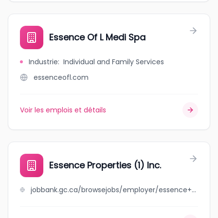
Essence Of L Medi Spa
Industrie
:
Individual and Family Services
essenceofl.com
Voir les emplois et détails
Essence Properties (1) Inc.
jobbank.gc.ca/browsejobs/employer/essence+properties+%281%29+inc./ca