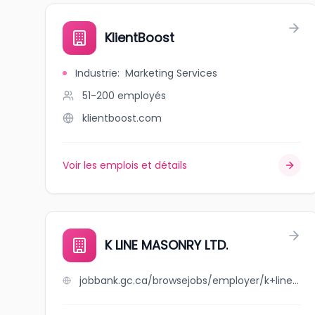
KlientBoost
Industrie
:
Marketing Services
51-200
employés
klientboost.com
Voir les emplois et détails
K LINE MASONRY LTD.
jobbank.gc.ca/browsejobs/employer/k+line+masonry+ltd./ca