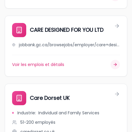
CARE DESIGNED FOR YOU LTD
jobbank.gc.ca/browsejobs/employer/care+designed+for+you+ltd/ca
Voir les emplois et détails
Care Dorset UK
Industrie
:
Individual and Family Services
51-200
employés
caredorset.co.uk