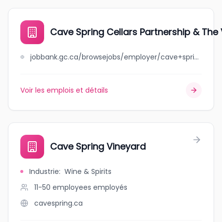
Cave Spring Cellars Partnership & The 
jobbank.gc.ca/browsejobs/employer/cave+spring+cellars+partnership+%26+the+vine+agency+inc./ca
Voir les emplois et détails
Cave Spring Vineyard
Industrie
:
Wine & Spirits
11-50 employees
employés
cavespring.ca