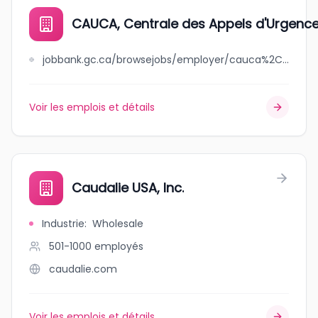
CAUCA, Centrale des Appels d'Urgenc
jobbank.gc.ca/browsejobs/employer/cauca%2C+centrale+des+appels+d%27urgence+chaudi%C3%A8re-appalaches/ca
Voir les emplois et détails
Caudalie USA, Inc.
Industrie
:
Wholesale
501-1000
employés
caudalie.com
Voir les emplois et détails