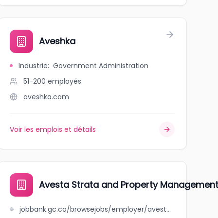
Aveshka
Industrie
:
Government Administration
51-200
employés
aveshka.com
Voir les emplois et détails
Avesta Strata and Property Management
jobbank.gc.ca/browsejobs/employer/avesta+strata+and+property+management+ltd/ca