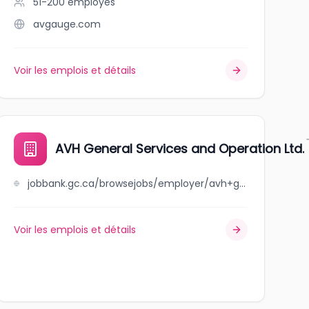
51-200
employés
avgauge.com
Voir les emplois et détails
AVH General Services and Operation Ltd.
jobbank.gc.ca/browsejobs/employer/avh+general+services+and+operation+ltd./ca
Voir les emplois et détails