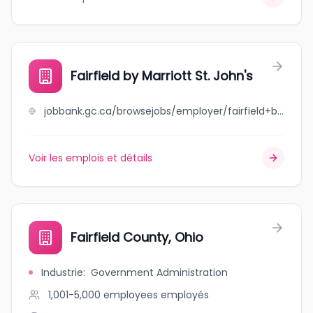
Fairfield by Marriott St. John's
jobbank.gc.ca/browsejobs/employer/fairfield+by+marriott+st.+john%27s/ca
Voir les emplois et détails
Fairfield County, Ohio
Industrie
:
Government Administration
1,001-5,000 employees
employés