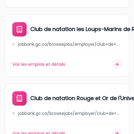
Club de natation les Loups-Marins de R
jobbank.gc.ca/browsejobs/employer/club+de+natation+les+loups-marins+de+rivi%C3%A8re-du-loup+inc./ca
Voir les emplois et détails
Club de natation Rouge et Or de l'Unive
jobbank.gc.ca/browsejobs/employer/club+de+natation+rouge+et+or+de+l%27universit%C3%A9+laval/ca
Voir les emplois et détails