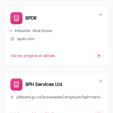
BPDR
Industrie
:
Real Estate
bpdr.com
Voir les emplois et détails
BPH Services Ltd.
jobbank.gc.ca/browsejobs/employer/bph+services+ltd./ca