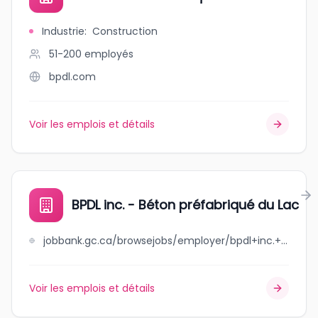
Industrie
:
Construction
51-200
employés
bpdl.com
Voir les emplois et détails
BPDL inc. - Béton préfabriqué du Lac
jobbank.gc.ca/browsejobs/employer/bpdl+inc.+-+b%C3%A9ton+pr%C3%A9fabriqu%C3%A9+du+lac/ca
Voir les emplois et détails