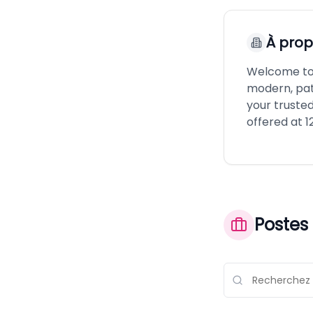
À pro
Welcome to 
modern, pat
your truste
offered at 1
Postes