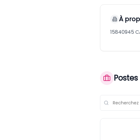
À pro
15840945 C
Postes