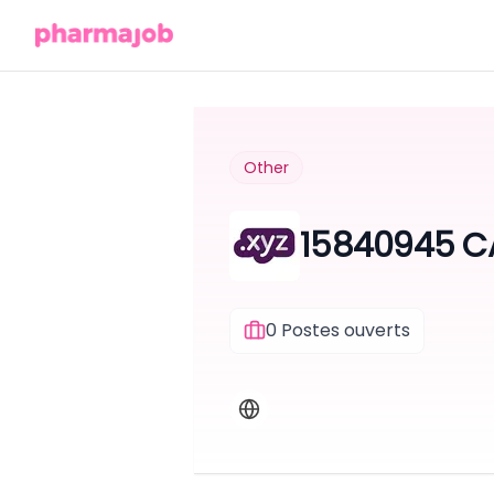
Other
15840945 C
0
Postes ouverts